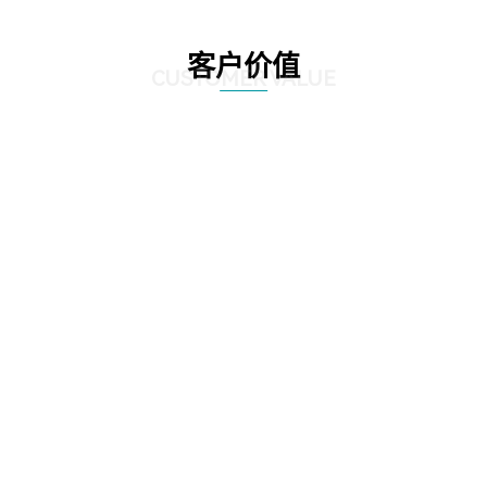
客户价值
CUSTOMER VALUE
01
优化采购流程，提高采购效率：通过应用先进的技术手段，实现了采购流程的
自动化和智能化，企业可以实时获取供应商信息、产品报价、库存情况等数
据，快速做出采购决策，缩短了采购周期，减少了人工干预和错误率。
02
降低采购成本，提升盈利能力：通过精准的数据分析和预测，帮助企业优化库
存管理和采购计划，避免了库存积压和浪费，降低了库存成本。同时，通过与
供应商建立长期稳定的合作关系，实现采购价格的优化，进一步降低了采购成
本，提升了企业的盈利能力。
03
提升采购透明度，加强合规管理：通过建立透明的采购流程和信息共享机制，
提高了采购活动的透明度，减少了腐败和违规行为的发生。同时，解决方案还
提供了合规管理功能，帮助企业规范采购行为，确保采购活动符合相关法律法
规和行业标准，降低了企业的合规风险。