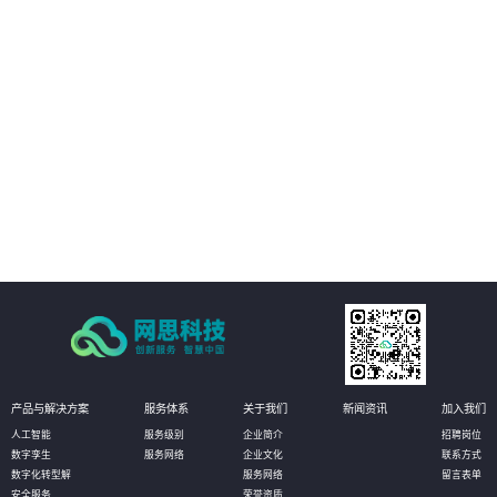
04
增强数据分析能力，助力企业决策：方案具备强大的数据分析能力，可以对采
购数据、供应商数据、市场数据等进行深度挖掘和分析，为企业提供有价值的
决策支持。企业可以通过数据分析了解市场需求、供应商绩效、价格波动等信
息，制定更加精准的采购策略和计划，提高企业的竞争力和市场占有率。
产品与解决方案
服务体系
关于我们
新闻资讯
加入我们
人工智能
服务级别
企业简介
招聘岗位
数字孪生
服务网络
企业文化
联系方式
数字化转型解
服务网络
留言表单
安全服务
荣誉资质