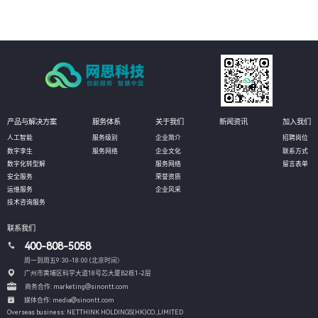
产品与解决方案
服务体系
关于我们
新闻资讯
加入我们
人工智能
服务级别
企业简介
招聘岗位
数字孪生
服务网络
企业文化
联系方式
数字化转型解
服务网络
留言表单
安全服务
荣誉资质
运维服务
企业风采
技术咨询服务
联系我们
400-808-5058
周一到周五9:30-18:00 (北京时间）
广州市黄埔区科学大道18号芯大厦B2栋1-2层
商务合作: marketing@sinontt.com
媒体合作: media@sinontt.com
Overseas business: NETTHINK HOLDINGS(HK)CO.,LIMITED