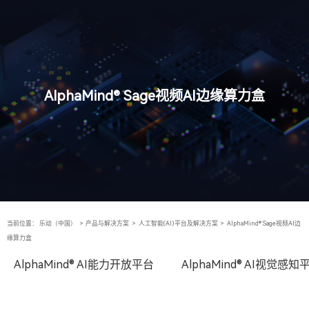
AlphaMind® Sage视频AI边缘算力盒
当前位置：
乐动（中国）
>
产品与解决方案
>
人工智能(AI)平台及解决方案
>
AlphaMind® Sage视频AI边
缘算力盒
AlphaMind® AI能力开放平台
AlphaMind® AI视觉感知