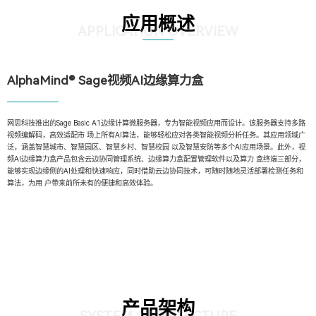
应用概述
APPLICATION OVERVIEW
AlphaMind® Sage视频AI边缘算力盒
网思科技推出的Sage Basic A1边缘计算微服务器，专为智能视频应用而设计。该服务器支持多路
视频编解码，高效适配市 场上所有AI算法，能够轻松应对各类智能视频分析任务。其应用领域广
泛，涵盖智慧城市、智慧园区、智慧乡村、智慧校园 以及智慧安防等多个AI应用场景。此外，视
频AI边缘算力盒产品包含云边协同管理系统、边缘算力盒配置管理软件以及算力 盒终端三部分，
能够实现边缘侧的AI处理和快速响应，同时借助云边协同技术，可随时随地灵活部署检测任务和
算法，为用 户带来前所未有的便捷和高效体验。
产品架构