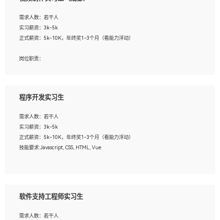
告，设计项目文件管理和资料库维护；
4、 创新设计表现形式，优化流程、提高设计工作效率；
需求人数：若干人
5、 设计内容包括但不限于：展厅/博物馆/展馆的规划与空间设计，人机界面设计，
实习薪资：3k-5k
标志及吉祥物设计，效果图后期处理等。
正式薪资：5k-10K，年终奖1-3个月（看能力浮动）
岗位要求：
岗位职责：
1、艺术设计类相关专业；
1、各类企业宣传片视频的剪辑和片头片尾包装；
2、热爱展览展示设计工作，熟悉行业动向，设计专业知识和产品专业知识；
2、广告片的后期剪辑与整体特效合成；
3、具有良好的人际沟通、准确判断客户需求并执行的能力、较强的团队合作能力和
3、特效及动画制作并了解后期合成软件。
服务意识。
程序开发实习生
岗位要求：
需求人数：若干人
1、热爱影视，责任心强，有强烈的兴趣和后期制作的主观能动性；
实习薪资：3k-5k
2、熟练使用After Effect、Photo Shop、熟练掌握视频剪辑和特效包装软件；
正式薪资：5k-10K，年终奖1-3个月（看能力浮动）
3、能对影片后期进行整体调色控制，具备一定审美感；
技能要求:Javascript, CSS, HTML, Vue
4、在剪辑上会思考，有一定编导思维；
5、踏实， 勤奋，愿意在工作中不断学习，提高自我；
工作职责：
6、能与同事友好相处。
1. 负责公司的前端项目的开发;
2. 负责公司已有项目的维护及迭代;
软件支持工程师实习生
工作要求:
需求人数：若干人
1. 熟悉 Javascript, CSS, HTML, Vue, Git;