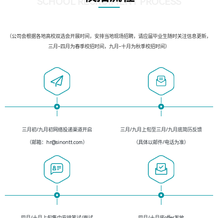
SCHOOL RECRUIMENT PROCESS
（公司会根据各地高校双选会开展时间，安排当地现场招聘，请应届毕业生随时关注信息更新，
三月-四月为春季校招时间，九月-十月为秋季校招时间）
三月初/九月初网络投递渠道开启
三月/九月上旬至三月/九月底简历反馈
（邮箱：hr@sinontt.com）
（具体以邮件/电话为准）
四月/十月上旬集中安排笔试/面试
四月/十月底offer发放