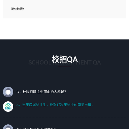
岗位要求：
岗位职责：
1、艺术设计类相关专业；（其中需求分析顾问不限专业）
1、完成主要工作：项目解决方案策划与编写，项目投标方案编写、项目申报方案编
2、热爱展览展示设计工作，熟悉行业动向，设计专业知识和产品专业知识；
写；
3、具有良好的人际沟通、准确判断客户需求并执行的能力、较强的团队合作能力和
2、人才队伍建设：完善SPL人才沉淀，积聚力量，为公司各省项目打单提供全面支
服务意识。
撑。
任职要求：
1. 熟悉 Javascript, CSS, HTML, Vue, Git;
校招QA
2. 熟悉 前端常用框架, 能独立完成设计给予的 UI 效果;
SCHOOL RECRUITMENT QA
3. 有良好的代码习惯, 低级错误出现频率低;
4. 具备优秀的沟通和协调能力，能承受比较大的工作压力;
5. 自我驱动力强, 能自主学习新知识新技术, 并具有较强的自学能力;
6. 了解前端设计及后端开发, 可快速和同事对接工作;
7. 了解或熟悉 WebGL 及相关框架优先。
Q：校园招聘主要面向的人群是？
（岗位人员专职于行业应用解决方案、项目申报方案、投标方案的策划编写）
A：当年应届毕业生，也欢迎次年毕业的同学申请；