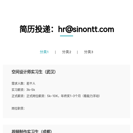
简历投递：hr@sinontt.com
分类1
分类2
分类3
空间设计师实习生（武汉）
需求人数：若干人
实习薪资：3k-5k
正式薪资：正式岗位薪资：5k-10K，年终奖1-3个月（看能力浮动）
岗位职责：
1、 沟通客户需求，分析其实施的可行性，辅助项目经理完成展示策划、设计；
2、 把握设计时间节点，控制设计进度，完成展示设计任务；
3、配合平面设计师完成项目最终的整体汇报方案；参与项目例会，项目完工总结报
视频制作实习生（成都）