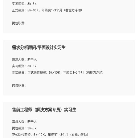
实习薪资：3k-5k
2. 熟悉前端常用框架, 能独立完成设计给予的 UI 效果;
正式薪资：5k-10K，年终奖1-3个月（看能力浮动）
3. 有良好的代码习惯, 低级错误出现频率低;
4. 具备优秀的沟通和协调能力，能承受比较大的工作压力;
岗位职责:
5. 自我驱动力强, 能自主学习新知识新技术, 并具有较强的自学能力;
1. 为企业客户提供软件技术服务。包括安装、升级、配置、调优、故障诊断等工
6. 了解前端设计及后端开发, 可快速和同事对接工作;
作；
7. 了解或熟悉 WebGL 及相关框架优先。
2. 在此基础上，并能为客户提供客户化技术支持方案，提升软件使用效率与价值。
需求分析顾问/平面设计实习生
任职要求:
需求人数：若干人
1. 计算机专业相关背景；
实习薪资：3k-5k
2. 自我学习和动手能力强，对操作系统、数据库有一定基础和兴趣；
正式薪资：正式岗位薪资：5k-10K，年终奖1-3个月（看能力浮动）
3.沟通能力强、有基础客户服务意识。
岗位职责：
1、 沟通客户需求，分析其实施的可行性，辅助项目经理完成展示策划、设计；
2、 把握设计时间节点，控制设计进度，完成展示设计任务；
3、配合平面设计师完成项目最终的整体汇报方案；参与项目例会，项目完工总结报
售前工程师（解决方案专员）实习生
告，设计项目文件管理和资料库维护；
4、 创新设计表现形式，优化流程、提高设计工作效率；
需求人数：若干人
5、 设计内容包括但不限于：展厅/博物馆/展馆的规划与空间设计，人机界面设计，
岗位薪资：3k-5k
标志及吉祥物设计，效果图后期处理等。
正式岗位薪资：5k-10K，年终奖1-3个月（看能力浮动）