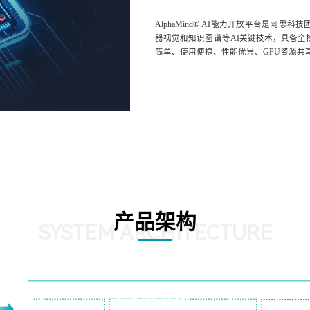
AlphaMind® AI能力开放平台是网
器视觉和知识图谱等AI关键技术，具备全
简单、使用便捷、性能优异、GPU资源共
产品架构
SYSTEM ARCHITECTURE