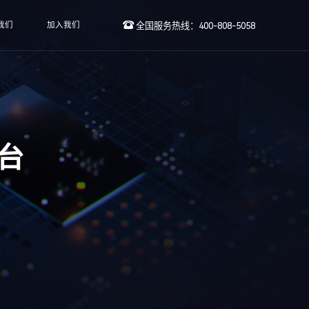
我们
加入我们
全国服务热线：400-808-5058
平台