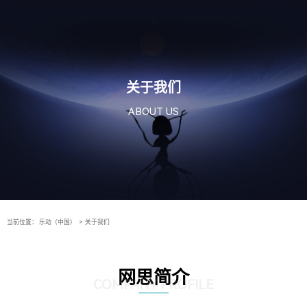
关于我们
ABOUT US
当前位置：
乐动（中国）
>
关于我们
网思简介
COMPANY PROFILE