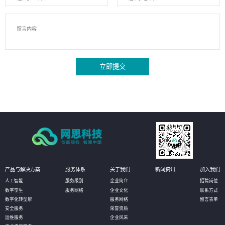
立即提交
产品与解决方案
服务体系
关于我们
新闻资讯
加入我们
人工智能
服务级别
企业简介
招聘岗位
数字孪生
服务网络
企业文化
联系方式
数字化转型解
服务网络
留言表单
安全服务
荣誉资质
运维服务
企业风采