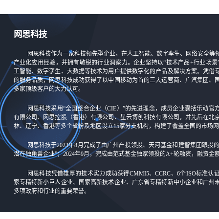
网思科技
网思科技作为一家科技领先型企业，在人工智能、数字孪生、网络安全等
产业化应用经验，并拥有敏锐的行业洞察力。企业坚持以“技术产品+行业场景
工智能、数字孪生、大数据等技术为用户提供数字化的产品及解决方案。凭借
的服务品质，网思科技成功获得了以中国移动为首的三大运营商、广汽集团、
多家顶级客户的大力认可。
网思科技采用“全国整合企业（CIE）”的先进理念，成员企业囊括乐动官
有限公司、网思控股（香港）有限公司、星云博创科技有限公司，并先后在北
林、辽宁、香港等多个省份及地区设立15家分支机构，构建了覆盖全国的市场
网思科技于2023年8月完成了由广州产投领投、天河基金和建智集团跟投
潜在独角兽企业”；2024年9月，完成由范式基金独家领投的A+轮融资，融资
网思科技凭借雄厚的技术实力成功获得CMMI5、CCRC、6个ISO标准
家专精特新小巨人企业、国家高新技术企业、广东省专精特新中小企业和广州
多项政府和行业的重要荣誉。