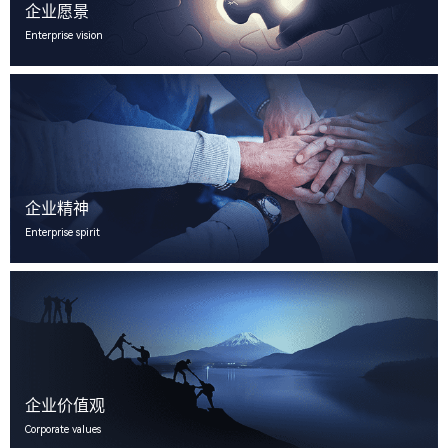
企业愿景
Enterprise vision
企业精神
Enterprise spirit
企业价值观
Corporate values