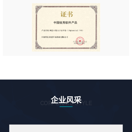
企业风采
CORPORATE STYLE