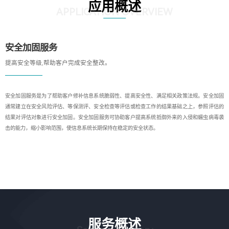
应用概述
APPLICATION OVERVIEW
安全加固服务
提高安全等级,帮助客户完成安全整改。
安全加固服务是为了帮助客户修补信息系统脆弱性、提高安全性、满足相关政策法规。安全加固
通常建立在安全风险评估、等保测评、安全检查等评估或检查工作的结果基础之上，参照评估的
结果对评估对象进行安全加固。安全加固服务可协助客户提高系统抵御外来的入侵和蠕虫病毒袭
击的能力，缩小影响范围，使信息系统长期保持在稳定的安全状态。
服务概述