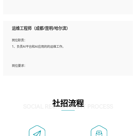
5、必须有实际的生产环境系统维护经验。
6、有中国移动安全态势系统相关项目经验优先考虑。
岗位要求：
1、精通java编程，熟悉vue和jsp编程；
运维工程师（成都/昆明/哈尔滨）
2、熟悉linux命令；
3、熟练使用springmvc、springcloud、webservice等框架进行开发；
岗位职责：
4、熟练使用oracle、mysql进行开发；
1、负责AI平台和AI应用的的运维工作。
5、熟悉流程开发如使用activiti；
6、计算机相关专业本科以上学历，3年以上开发工作经验。
岗位要求：
1、计算机相关专业，大专以上学历，2年以上开发运维工作经验；
2、必须具备的能力：有丰富的运维开发和K8S运维经验；熟悉K8S、Git、docker等
相关工具使用；熟练掌握Linux环境下的Shell语言 ；工作责任感强、具有良好的沟
通能力、服务意识；
3、掌握Linux环境下的Python编程语言；
社招流程
4、掌握DevOps思想、方法和流程。Jenkins工具使用；
SOCIAL RECRUITMENT PROCESS
5、掌握常见中间件配置与优化，如mysql、nginx等；
6、掌握服务器的维护，熟悉linux系统的常用操作；
7、掌握和第三方系统API接口的维护操作，和安全漏洞扫描的修复工作。