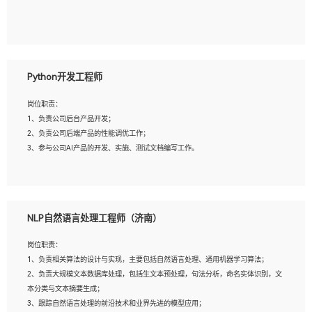
5、具备与多团队合作的经验，良好团队协作精神；
岗位要求：
1、全日制本科及以上学历，计算机相关专业毕业，一年以上前端开发工作经验；
2、熟练掌握HTML、CSS、JavaScript等web相关技术；
Python开发工程师
3、熟悉react/vue/angular任何一种前端框架，熟悉react优先；
4、熟悉webpack配置和git操作；
岗位职责：
5、善于沟通，具有团队意识；
1、负责公司后台产品开发；
2、负责公司后端产品的性能调优工作；
3、参与公司AI产品的开发、实施、测试文档编写工作。
岗位要求:
1、计算机相关专业，本科及以上学历，2年以上后端开发经验，有过运营商项目经
NLP自然语言处理工程师（济南）
验的更佳；
2、熟练python编程语言，熟悉服务端开发流程，熟悉常见的算法和数据结构；
岗位职责：
3、熟悉数据库开发，熟悉Mysql、Oracle、MongoDb数据库应用开发其中一种；
1、负责相关算法的设计与实现，主要包括自然语言处理、通用机器学习算法；
4、熟悉Python Wed框架（Django/Flask...）代码能力优秀，熟悉编码规范和具备
2、负责大规模文本数据库处理，包括生文本预处理，句法分析，命名实体识别，文
良好的文档编写能力）；
本分类与文本摘要生成；
5、沟通表达能力强，具备团队协作能力。
3、跟踪自然语言处理的前沿技术和业界先进的模型应用；