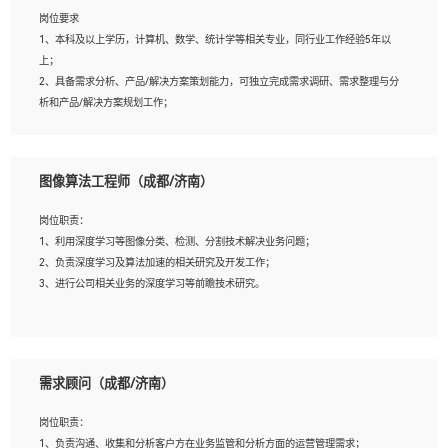
岗位要求
岗位要求：
1、本科及以上学历，计算机、数学、统计学等相关专业，同行业工作经验5年以
1、全日制统招本科及以上学历，计算机相关专业毕业，5年以上开发工作经验；
上；
2、具有扎实的java编程功底和良好的编码习惯，有分布式、多线程及高并发系统开
2、具备需求分析、产品/解决方案策划能力，可独立完成需求调研、需求整理与分
发经验和性能调优经验尤佳；熟悉JVM调优；掌握基础中间件、基础架构方案和云
析和产品/解决方案规划工作；
平台、云产品功能特性，熟练使用相关平台的功能和了解其背后实现机制；
3、逻辑缜密，对用户产品/解决方案体验敏感，对数据敏感，有产品/解决方案意
3、精通主流开发框架经验，精通一门主流开发语言；熟悉主流开源框架源码；
识，有主见，以数据为驱动，以结果为导向；
4、具有一定的大中型项目参与经验，有中间件、基础组件和框架的研发经验，具备
4、具有丰富的AI产品/解决方案解决方案经验，能够针对客户的需求，快速响应输
研发管理流程建设经验；
图像算法工程师（成都/济南）
出相关的解决方案，包括视频分析、图像识别、NLP、OCR、机器学习等；
5、熟悉Spring、Mybatis等开源框架和常用apache组件,熟悉Web服务端开发的各种
5、具备AI技术背景，掌握TensorFlow、PyTorch、Spark MLlib、SK-Learn等常见
常用框架和技术Springboot、Shiro、springcloud等；熟悉Linux常用命令和了解常
岗位职责：
AI算法框架，对人脸识别、目标检测、图像识别、OCR、NLP等AI算法有深刻理
用脚本语言，较丰富的线上系统运维经验，复杂问题排查思路清晰。
1、利用深度学习等图像分类、检测、分割技术解决业务问题；
解。具有AI平台级产品/解决方案从业经验者优先。具有大数据技术背景者优先；
2、负责深度学习及算法加速的相关研究及开发工作；
6、具备良好的客户意识与沟通能力，善于学习思考、创新与团队协作，认真负责、
3、进行公司相关业务的深度学习等前瞻技术研究。
执行力与抗压力强。
岗位要求：
1、统招本科以上学历，图形图像、计算机或数学相关专业；
需求顾问（成都/济南）
2、2年以上图像处理开发经验，熟悉python和spark开发；
3、熟练使用TensorFlow、Theano、Keras 及 Caffe 任意一种主流深度学习框架搭建
岗位职责：
深度学习系统环境；
1、负责沟通、收集和分析客户方在业务监管和分析方面的运营管理需求；