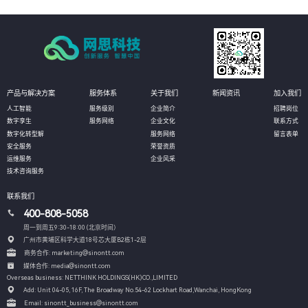
产品与解决方案
服务体系
关于我们
新闻资讯
加入我们
人工智能
服务级别
企业简介
招聘岗位
数字孪生
服务网络
企业文化
联系方式
数字化转型解
服务网络
留言表单
安全服务
荣誉资质
运维服务
企业风采
技术咨询服务
联系我们
400-808-5058
周一到周五9:30-18:00 (北京时间）
广州市黄埔区科学大道18号芯大厦B2栋1-2层
商务合作: marketing@sinontt.com
媒体合作: media@sinontt.com
Overseas business: NETTHINK HOLDINGS(HK)CO.,LIMITED
Add: Unit 04-05, 16F, The Broadway No.54-62 Lockhart Road,
Wanchai, HongKong
Email: sinontt_business@sinontt.com