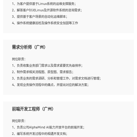
1、为客户提供基于Linux系统的运维支撑服务；
5、踏实， 勤奋，愿意在工作中不断学习，提高自我；
2、解答客户针对Linux及开源软件系统的咨询需求；
6、能与同事友好相处。
3、提供基于客户场景的自动化运维脚本；
4、操作系统健康巡检及操作系统安全加固等工作
岗位要求：
需求分析师（广州）
1、全日制本科计算机相关专业毕业，3年以上相关工作经验；
2、精通linux操作系统的运行维护，具有故障处理的能力
岗位职责：
3、熟练使用脚本语言，shell/python任一种，熟练使用Ansible
1、负责收集业务部门需求以及需求紧要优先级排序；
4、熟悉linux常见服务、中间件的基本原理、部署以及故障处理，如：Mysql、
2、制作需求相关流程图、原型图、需求报告；
Apache、Nginx、Zabbix、Kafka等
3、负责业务的需求调研、分析和管理工作，对需求文档进行管理；
5、熟悉主流虚拟化技术，如：VMware、KVM
4、发现业务操作流程中的痛点，并提出对应的解决方案；
6、具备网络方面的基础知识，熟悉常见的网络协议，如TCP/IP，转发原理，路由优
5、完成其他上级领导交予的任务和工作。
先级等
7、了解容器技术，熟悉docker或podman
8、有良好的文档编写能力和沟通能力，有RHCE证书优先
前端开发工程师（广州）
岗位要求：
1、本科以上学历，一年以上需求分析相关经验者优先；
岗位职责：
2、熟悉产品及需求规划工具，如:Axure、Xmind、MS Project等；
1、负责公司AlphaMind AI能力开放平台的前端开发；
3、具备良好的交流协调能力，有较强的责任感、工作积极主动；
2、编写系统开发过程中的相遇开发文档；
4、有较强的系统需求分析、文档编写能力、沟通能力；