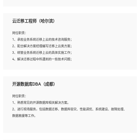
4、负责问答系统的搭建和知识图谱的建立；
云迁移工程师（哈尔滨）
岗位要求：
1、1年及以上自然语言处理方向研究或工作经验，统招本科及以上学历；
岗位职责：
2、熟悉tensorflow，keras，pytorch等常规深度学习框架，快速根据客户需求实现
1、承担业务系统迁移上云的技术咨询服务；
有效的模型；
2、配合解决方案经理编写迁移上云类方案；
3、熟悉掌握至少一种编程语言，如：Python，Java；
3、统管业务系统迁移上云的具体实施工作；
4、 熟悉NLP相关算法与实现；
4、解决迁移过程中所遇到的一些技术问题；
5、至少有一次及以上问答系统的项目实践，熟悉问答系统全流程开发者优先；
6、有较强的问题分析和处理能力，良好的团队合作意识；
7、 参与过相关竞赛或科研项目者优先。
岗位要求：
开源数据库DBA（成都）
1、专科及以上学历，三年以上工作经验，计算机等相关专业；
2、具备常见业务系统资源评估、部署优化和故障排查的能力；
岗位职责：
3、熟悉常见操作系统、存储、网络、 IO 等相关原理；
1、熟悉常见的开源数据库相关解决方案。
4、具有迁移工具实操经验，具备P2V、V2V迁移能力；
2、进行现场服务，包括数据迁移、数据库容灾、性能调优、系统建设、故障处理、
5、熟练华为、VMware虚拟化、云计算及云存储技术；
数据救援等工作。
6、熟悉主流数据库、应用服务器、中间件部署架构和运维方法；
7、具备资源池迁移、应用及数据迁移、异构数据迁移相关经验；
8、具有HCIE/H3CIE/VMware/阿里云等云计算方向认证者优先；
岗位要求：