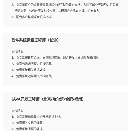
4、熟悉OPENCV、HALCON等常用图像处理软件，熟练进行图像处理；
2、负责将客户的运营管理需求转化成完整的需求文档；及时了解业界趋势，汇总客
5、熟悉主流的分类算法、聚类算法和关联分析算法原理，能熟练使用神经网络算法
户反馈意见并与后台研发积极沟通，从而提升产品在市场中的竞争力；
的进行业务建模；
3、配合客户整理项目汇报材料。
6、对OCR领域有深入的研究，熟悉模型调参，压缩和整型化方法；
7、熟悉mysql、oracle、MongoDB、redis等其中一种数据库使用。
岗位要求：
软件系统运维工程师（长沙）
1、3年以上运营或解决方案的工作经验。
2、具备良好的逻辑能力、沟通能力和文字处理能力，能够从海量数据中发现关键特
岗位职责：
征，可独立提出完整的优化方案,并推动方案执行达成结果；熟练使用PPT、
1、负责系统日常运维，支撑现场运维，配合开发人员处理系统问题。
WORD、EXCEL等办公软件；
2、负责与沟通问题，汇报情况。
3、深入理解公司各项AI产品和技术信息；具有较强的文档编写能力，能独立撰写
3、负责系统相关数据处理。
PPT、方案建议书等，面试时需携带个人制作的专业PPT文件进行展示。
4、负责系统运维相关文档编写。
5、负责现场对接客户，沟通事项。
JAVA开发工程师（北京/哈尔滨/合肥/福州）
岗位要求：
1、计算机相关专业本科以上学历，1年以上软件系统运维经验。
岗位职责：
2、精通linux命令。
1、负责系统功能需求的开发测试上线；
3、熟悉oracle、mysql 数据库。
2、负责相关文档的编写；
4、善于沟通，具有良好的团队合作精神和协作能力。
3、负责系统问题的处理。