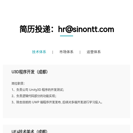
简历投递：hr@sinontt.com
技术体系
市场体系
运营体系
U3D程序开发（成都）
岗位职责：
1、负责公司 Unity3D 程序的开发测试；
2、负责逻辑代码部分的功能实现；
3、除去目前的 UWP 端程序开发发布, 后续对多端开发进行学习投入。
岗位要求：
1、全日制本科相关专业，具有相关开发经验?年以上；
UE4技术美术（成都）