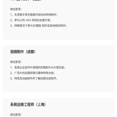
2、熟练掌握 Unity3D 程序开发，精通 C# 语言开发；
3、具有大量插件的使用调试经历，开发测试过 UWP 端程序者优先；
岗位职责：
4、有良好的沟通能力和团队合作意识；
1、负责数字孪生数据可视化的特效制作；
5、开发过 HoloLens 程序者优先。
2、参与公司 UE4 项目的支援开发；
3、特殊情况下参与3D模型 制作及其他相关制作；
岗位要求：
1、全日制本科以上学历，美术、动画相关专业毕业，具有相关效果制作经验2年以
视频制作（成都）
上；
2、熟练掌握 Particle 或 Niagara 制作特效模块；
岗位职责：
3、想象力丰富, 有一定的艺术审美深度；
1、各类企业宣传片视频的剪辑和片头片尾包装；
4、有良好的场景特效搭建功底；
2、广告片的后期剪辑与整体特效合成；
5、熟悉 3Ds Max 或者 Maya；
3、特效及动画制作并了解后期合成软件。
6、有良好的沟通能力和团队合作意识；
7、参与过建筑结构表现相关项目者优先
岗位要求：
1、热爱影视，责任心强，有强烈的兴趣和后期制作的主观能动性；
系统运维工程师（上海）
2、熟练使用After Effect、Photo Shop、熟练掌握视频剪辑和特效包装软件；
3、能对影片后期进行整体调色控制，具备一定审美感；
岗位职责：
4、在剪辑上会思考，有一定编导思维；