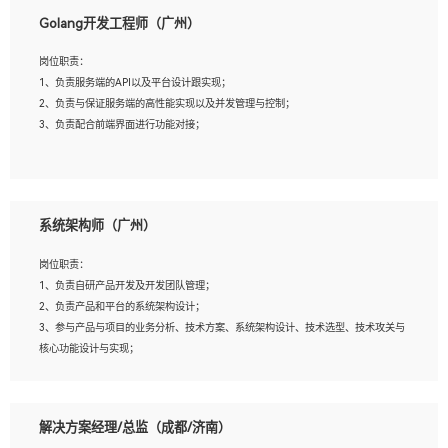
1、本科以上相关专业毕业，拥有三年以上相关数据工作经验经验。
Golang开发工程师（广州）
2、熟悉PostgreSQL、redis、MongoDB、ElasticSearch等开源数据库运维管理，拥
有开发经验优先。
岗位职责：
3、熟悉Oracle、MySQL、SQLServer中一种或多种优先。
1、负责服务端的API以及平台设计跟实现；
4、熟悉Hadoop、HBASE、Spark等大数据平台优先。
2、负责与保证服务端的高性能实现以及并发管理与控制；
5、熟悉linux或任意一种unix操作系统，如有较强操作系统侧工作经验者优先。
3、负责配合前端界面进行功能对接；
6、具备丰富的项目实施经验，较强的自我学习能力。
7、责任心强，为人友好，沟通能力强，具有良好的团队意识。
岗位要求：
1、本科及以上学历，计算机相关专业；
系统架构师（广州）
2、1年以上Golang开发工作经验，能独立完成相应项目开发；
3、基础扎实、熟悉数据结构与算法，熟悉多线程、多进程、IO复用等并发编程思维
岗位职责：
与实现，熟悉常用开源框架及设计模式；
1、负责自研产品开发及开发团队管理；
4、熟悉Golang、连接池、消息队列等组件使用、熟悉后端开发、测试、调试流程跟
2、负责产品和平台的系统架构设计；
工具使用；
3、参与产品与项目的业务分析、技术方案、系统架构设计、技术选型、技术攻关与
5、对技术有激情，喜欢钻研，能快速接受和掌握新技术，学习能力和工作责任心
核心功能设计与实现；
强，良好的沟通表达能力和团队协作能力。
4、根据业务及技术发展，做前瞻性的技术分析、研究及应用；
5、根据业务架构设计与业务需求，上接业务设计下接系统设计，编写系统概要设
计，指导技术骨干进行系统详细设计。
解决方案经理/总监（成都/济南）