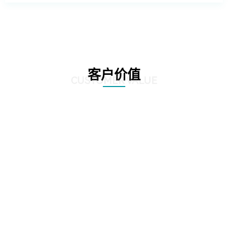
客户价值
CUSTOMER VALUE
01
客户可以更全面地进行业务创新和升级，利用云原生能力提升业务系统的智能
化、数据化和数字化，推动业务创新和升级，提高企业的竞争力和市场占有
率。
02
客户可更全面了解自身业务系统的运维成本和流量成本，从而制定合理的成本
管理策略和投入计划，降低云上运行成本，并实现成本的可持续管理。
03
客户可以更加精准地定位业务系统中的瓶颈问题，发现性能瓶颈和资源瓶颈，
并从根本上解决问题，提升业务系统的可扩展性和效率。