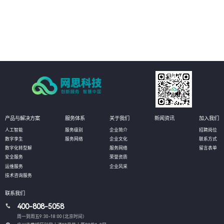
04
客户可以更全面了解自身业务系统的优劣势和风险点，更好地制定合理的架构
设计和对策方案，在云原生程度上持续提升，提高业务系统的可靠性和稳定
性。
产品与解决方案
服务体系
关于我们
新闻资讯
加入我们
人工智能
服务级别
企业简介
招聘岗位
数字孪生
服务网络
企业文化
联系方式
数字化转型解
服务网络
留言表单
安全服务
荣誉资质
运维服务
企业风采
技术咨询服务
联系我们
400-808-5058
周一到周五9:30-18:00 (北京时间）