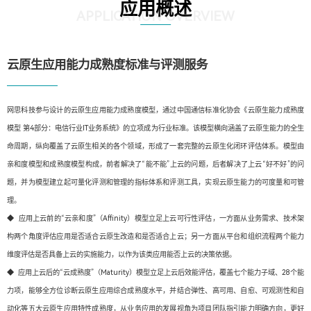
应用概述
APPLICATION OVERVIEW
云原生应用能力成熟度标准与评测服务
网思科技参与设计的云原生应用能力成熟度模型，通过中国通信标准化协会《云原生能力成熟度
模型 第4部分：电信行业IT业务系统》的立项成为行业标准。该模型横向涵盖了云原生能力的全生
命周期，纵向覆盖了云原生相关的各个领域，形成了一套完整的云原生化闭环评估体系。模型由
亲和度模型和成熟度模型构成，前者解决了“能不能”上云的问题，后者解决了上云“好不好”的问
题，并为模型建立起可量化评测和管理的指标体系和评测工具，实现云原生能力的可度量和可管
理。
◆ 应用上云前的“云亲和度”（Affinity）模型立足上云可行性评估，一方面从业务需求、技术架
构两个角度评估应用是否适合云原生改造和是否适合上云；另一方面从平台和组织流程两个能力
维度评估是否具备上云的实施能力，以作为该类应用能否上云的决策依据。
◆ 应用上云后的“云成熟度”（Maturity）模型立足上云后效能评估，覆盖七个能力子域、28个能
力项，能够全方位诊断云原生应用综合成熟度水平，并结合弹性、高可用、自愈、可观测性和自
动化等五大云原生应用特性成熟度，从业务应用的发展视角为项目团队指引能力明确方向，更好