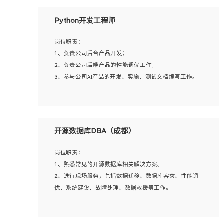
岗位要求：
Python开发工程师
1、全日制本科计算机相关专业毕业，3年以上相关工作经
验；
岗位职责：
2、精通linux操作系统的运行维护，具有故障处理的能力
1、负责公司后台产品开发；
3、熟练使用脚本语言，shell/python任一种，熟练使用
2、负责公司后端产品的性能调优工作；
Ansible
3、参与公司AI产品的开发、实施、测试文档编写工作。
4、熟悉linux常见服务、中间件的基本原理、部署以及故障
处理，如：Mysql、Apache、Nginx、Zabbix、Kafka等
5、熟悉主流虚拟化技术，如：VMware、KVM
岗位要求:
6、具备网络方面的基础知识，熟悉常见的网络协议，如
1、计算机相关专业，本科及以上学历，2年以上后端开发经
开源数据库DBA（成都）
TCP/IP，转发原理，路由优先级等
验，有过运营商项目经验的更佳；
7、了解容器技术，熟悉docker或podman
2、熟练python编程语言，熟悉服务端开发流程，熟悉常见
岗位职责：
8、有良好的文档编写能力和沟通能力，有RHCE证书优先
的算法和数据结构；
1、熟悉常见的开源数据库相关解决方案。
3、熟悉数据库开发，熟悉Mysql、Oracle、MongoDb数据
2、进行现场服务，包括数据迁移、数据库容灾、性能调
库应用开发其中一种；
优、系统建设、故障处理、数据救援等工作。
4、熟悉Python Wed框架（Django/Flask...）代码能力优
秀，熟悉编码规范和具备良好的文档编写能力）；
5、沟通表达能力强，具备团队协作能力。