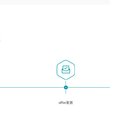
3、深入理解公司各项AI产品和技术信息；具有较强的文档
经验；
悉Web服务端开发的各种常用框架和技术Springboot、
编写能力，能独立撰写PPT、方案建议书等，面试时需携带
2、必须具备的能力：有丰富的运维开发和K8S运维经验；
Shiro、springcloud等；熟悉Linux常用命令和了解常用脚本
个人制作的专业PPT文件进行展示。
熟悉K8S、Git、docker等相关工具使用；熟练掌握Linux环
语言，较丰富的线上系统运维经验，复杂问题排查思路清
境下的Shell语言 ；工作责任感强、具有良好的沟通能力、
晰。
服务意识；
S
3、掌握Linux环境下的Python编程语言；
4、掌握DevOps思想、方法和流程。Jenkins工具使用；
5、掌握常见中间件配置与优化，如mysql、nginx等；
6、掌握服务器的维护，熟悉linux系统的常用操作；
7、掌握和第三方系统API接口的维护操作，和安全漏洞扫描
的修复工作。
offer发放