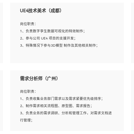
UE4技术美术（成都）
岗位职责：
1、负责数字孪生数据可视化的特效制作；
2、参与公司 UE4 项目的支援开发；
3、特殊情况下参与3D模型 制作及其他相关制作；
岗位要求：
1、全日制本科以上学历，美术、动画相关专业毕业，具有
需求分析师（广州）
相关效果制作经验2年以上；
2、熟练掌握 Particle 或 Niagara 制作特效模块；
岗位职责：
3、想象力丰富, 有一定的艺术审美深度；
1、负责收集业务部门需求以及需求紧要优先级排序；
4、有良好的场景特效搭建功底；
2、制作需求相关流程图、原型图、需求报告；
5、熟悉 3Ds Max 或者 Maya；
3、负责业务的需求调研、分析和管理工作，对需求文档进
6、有良好的沟通能力和团队合作意识；
行管理；
7、参与过建筑结构表现相关项目者优先
4、发现业务操作流程中的痛点，并提出对应的解决方案；