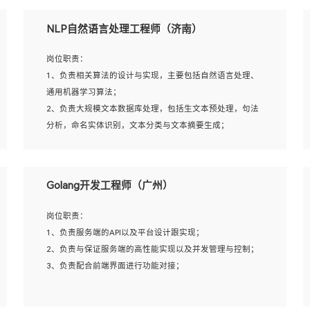
5、完成其他上级领导交予的任务和工作。
NLP自然语言处理工程师（济南）
岗位要求：
岗位职责：
1、本科以上学历，一年以上需求分析相关经验者优先；
1、负责相关算法的设计与实现，主要包括自然语言处理、
2、熟悉产品及需求规划工具，如:Axure、Xmind、MS
通用机器学习算法；
Project等；
2、负责大规模文本数据库处理，包括生文本预处理，句法
3、具备良好的交流协调能力，有较强的责任感、工作积极
分析，命名实体识别，文本分类与文本摘要生成；
主动；
3、跟踪自然语言处理的前沿技术和业界先进的模型应用；
4、有较强的系统需求分析、文档编写能力、沟通能力；
4、负责问答系统的搭建和知识图谱的建立；
5、具备与多团队合作的经验，良好团队协作精神；
Golang开发工程师（广州）
岗位要求：
岗位职责：
1、1年及以上自然语言处理方向研究或工作经验，统招本科
1、负责服务端的API以及平台设计跟实现；
及以上学历；
2、负责与保证服务端的高性能实现以及并发管理与控制；
2、熟悉tensorflow，keras，pytorch等常规深度学习框架，
3、负责配合前端界面进行功能对接；
快速根据客户需求实现有效的模型；
3、熟悉掌握至少一种编程语言，如：Python，Java；
4、 熟悉NLP相关算法与实现；