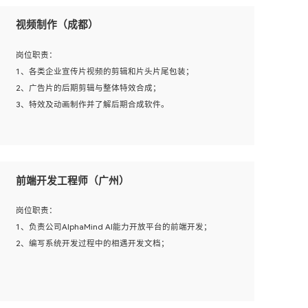
视频制作（成都）
岗位职责：
1、各类企业宣传片视频的剪辑和片头片尾包装；
2、广告片的后期剪辑与整体特效合成；
3、特效及动画制作并了解后期合成软件。
岗位要求：
1、热爱影视，责任心强，有强烈的兴趣和后期制作的主观
前端开发工程师（广州）
能动性；
2、熟练使用After Effect、Photo Shop、熟练掌握视频剪辑
岗位职责：
和特效包装软件；
1、负责公司AlphaMind AI能力开放平台的前端开发；
3、能对影片后期进行整体调色控制，具备一定审美感；
2、编写系统开发过程中的相遇开发文档；
4、在剪辑上会思考，有一定编导思维；
5、踏实， 勤奋，愿意在工作中不断学习，提高自我；
6、能与同事友好相处。
岗位要求：