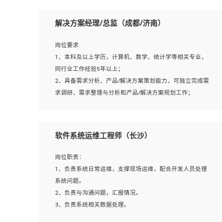
岗位要求：
1、本科以上相关专业毕业，拥有三年以上相关数据工作经
解决方案经理/总监（成都/济南）
验经验。
2、熟悉PostgreSQL、redis、MongoDB、ElasticSearch等
岗位要求
开源数据库运维管理，拥有开发经验优先。
1、本科及以上学历，计算机、数学、统计学等相关专业，
3、熟悉Oracle、MySQL、SQLServer中一种或多种优先。
同行业工作经验5年以上；
4、熟悉Hadoop、HBASE、Spark等大数据平台优先。
2、具备需求分析、产品/解决方案策划能力，可独立完成需
5、熟悉linux或任意一种unix操作系统，如有较强操作系统
求调研、需求整理与分析和产品/解决方案规划工作；
侧工作经验者优先。
3、逻辑缜密，对用户产品/解决方案体验敏感，对数据敏
6、具备丰富的项目实施经验，较强的自我学习能力。
感，有产品/解决方案意识，有主见，以数据为驱动，以结
7、责任心强，为人友好，沟通能力强，具有良好的团队意
果为导向；
软件系统运维工程师（长沙）
识。
4、具有丰富的AI产品/解决方案解决方案经验，能够针对客
户的需求，快速响应输出相关的解决方案，包括视频分析、
岗位职责：
图像识别、NLP、OCR、机器学习等；
1、负责系统日常运维，支撑现场运维，配合开发人员处理
5、具备AI技术背景，掌握TensorFlow、PyTorch、Spark
系统问题。
MLlib、SK-Learn等常见AI算法框架，对人脸识别、目标检
2、负责与沟通问题，汇报情况。
测、图像识别、OCR、NLP等AI算法有深刻理解。具有AI平
3、负责系统相关数据处理。
台级产品/解决方案从业经验者优先。具有大数据技术背景
4、负责系统运维相关文档编写。