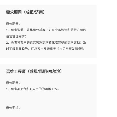
用；
方法；
5、根据业务架构设计与业务需求，上接业务设计下接系统
需求顾问（成都/济南）
7、具备资源池迁移、应用及数据迁移、异构数据迁移相关
设计，编写系统概要设计，指导技术骨干进行系统详细设
经验；
计。
岗位职责：
8、具有HCIE/H3CIE/VMware/阿里云等云计算方向认证者
1、负责沟通、收集和分析客户方在业务监管和分析方面的
优先；
运营管理需求；
岗位要求：
2、负责将客户的运营管理需求转化成完整的需求文档；及
1、全日制统招本科及以上学历，计算机相关专业毕业，5年
时了解业界趋势，汇总客户反馈意见并与后台研发积极沟
以上开发工作经验；
通，从而提升产品在市场中的竞争力；
2、具有扎实的java编程功底和良好的编码习惯，有分布
3、配合客户整理项目汇报材料。
式、多线程及高并发系统开发经验和性能调优经验尤佳；熟
运维工程师（成都/昆明/哈尔滨）
悉JVM调优；掌握基础中间件、基础架构方案和云平台、云
产品功能特性，熟练使用相关平台的功能和了解其背后实现
岗位要求：
岗位职责：
机制；
1、3年以上运营或解决方案的工作经验。
1、负责AI平台和AI应用的的运维工作。
3、精通主流开发框架经验，精通一门主流开发语言；熟悉
2、具备良好的逻辑能力、沟通能力和文字处理能力，能够
主流开源框架源码；
从海量数据中发现关键特征，可独立提出完整的优化方案,
4、具有一定的大中型项目参与经验，有中间件、基础组件
并推动方案执行达成结果；熟练使用PPT、WORD、EXCEL
岗位要求：
和框架的研发经验，具备研发管理流程建设经验；
等办公软件；
1、计算机相关专业，大专以上学历，2年以上开发运维工作
5、熟悉Spring、Mybatis等开源框架和常用apache组件,熟