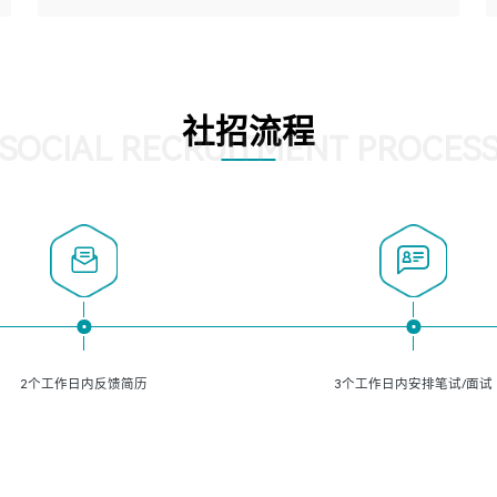
5、熟悉主流的分类算法、聚类算法和关联分析算法原理，
能熟练使用神经网络算法的进行业务建模；
岗位要求：
6、对OCR领域有深入的研究，熟悉模型调参，压缩和整型
1、精通java编程，熟悉vue和jsp编程；
化方法；
2、熟悉linux命令；
7、熟悉mysql、oracle、MongoDB、redis等其中一种数据
3、熟练使用springmvc、springcloud、webservice等框架
社招流程
库使用。
进行开发；
SOCIAL RECRUITMENT PROCES
4、熟练使用oracle、mysql进行开发；
5、熟悉流程开发如使用activiti；
6、计算机相关专业本科以上学历，3年以上开发工作经验。
2个工作日内反馈简历
3个工作日内安排笔试/面试