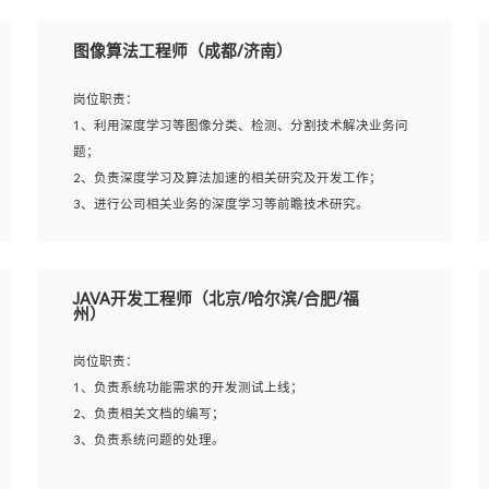
岗位要求：
5、至少有一次及以上问答系统的项目实践，熟悉问答系统
1、本科及以上学历，计算机相关专业；
图像算法工程师（成都/济南）
全流程开发者优先；
2、1年以上Golang开发工作经验，能独立完成相应项目开
6、有较强的问题分析和处理能力，良好的团队合作意识；
发；
岗位职责：
7、 参与过相关竞赛或科研项目者优先。
3、基础扎实、熟悉数据结构与算法，熟悉多线程、多进
1、利用深度学习等图像分类、检测、分割技术解决业务问
程、IO复用等并发编程思维与实现，熟悉常用开源框架及设
题；
计模式；
2、负责深度学习及算法加速的相关研究及开发工作；
4、熟悉Golang、连接池、消息队列等组件使用、熟悉后端
3、进行公司相关业务的深度学习等前瞻技术研究。
开发、测试、调试流程跟工具使用；
5、对技术有激情，喜欢钻研，能快速接受和掌握新技术，
学习能力和工作责任心强，良好的沟通表达能力和团队协作
岗位要求：
JAVA开发工程师（北京/哈尔滨/合肥/福
能力。
1、统招本科以上学历，图形图像、计算机或数学相关专
州）
业；
2、2年以上图像处理开发经验，熟悉python和spark开发；
岗位职责：
3、熟练使用TensorFlow、Theano、Keras 及 Caffe 任意一
1、负责系统功能需求的开发测试上线；
种主流深度学习框架搭建深度学习系统环境；
2、负责相关文档的编写；
4、熟悉OPENCV、HALCON等常用图像处理软件，熟练进
3、负责系统问题的处理。
行图像处理；