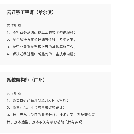
1、全日制本科及以上学历，计算机相关专业毕业，一年以
上前端开发工作经验；
云迁移工程师（哈尔滨）
2、熟练掌握HTML、CSS、JavaScript等web相关技术；
3、熟悉react/vue/angular任何一种前端框架，熟悉react优
岗位职责：
先；
1、承担业务系统迁移上云的技术咨询服务；
4、熟悉webpack配置和git操作；
2、配合解决方案经理编写迁移上云类方案；
5、善于沟通，具有团队意识；
3、统管业务系统迁移上云的具体实施工作；
4、解决迁移过程中所遇到的一些技术问题；
岗位要求：
系统架构师（广州）
1、专科及以上学历，三年以上工作经验，计算机等相关专
业；
岗位职责：
2、具备常见业务系统资源评估、部署优化和故障排查的能
1、负责自研产品开发及开发团队管理；
力；
2、负责产品和平台的系统架构设计；
3、熟悉常见操作系统、存储、网络、 IO 等相关原理；
3、参与产品与项目的业务分析、技术方案、系统架构设
4、具有迁移工具实操经验，具备P2V、V2V迁移能力；
计、技术选型、技术攻关与核心功能设计与实现；
5、熟练华为、VMware虚拟化、云计算及云存储技术；
4、根据业务及技术发展，做前瞻性的技术分析、研究及应
6、熟悉主流数据库、应用服务器、中间件部署架构和运维