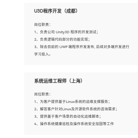
U3D程序开发（成都）
岗位职责：
1、负责公司 Unity3D 程序的开发测试；
2、负责逻辑代码部分的功能实现；
3、除去目前的 UWP 端程序开发发布, 后续对多端开发进行
学习投入。
岗位要求：
系统运维工程师（上海）
1、全日制本科相关专业，具有相关开发经验?年以上；
2、熟练掌握 Unity3D 程序开发，精通 C# 语言开发；
岗位职责：
3、具有大量插件的使用调试经历，开发测试过 UWP 端程
1、为客户提供基于Linux系统的运维支撑服务；
序者优先；
2、解答客户针对Linux及开源软件系统的咨询需求；
4、有良好的沟通能力和团队合作意识；
3、提供基于客户场景的自动化运维脚本；
5、开发过 HoloLens 程序者优先。
4、操作系统健康巡检及操作系统安全加固等工作