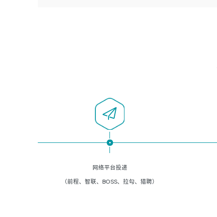
者优先；
5、负责现场对接客户，沟通事项。
6、具备良好的客户意识与沟通能力，善于学习思考、创新
与团队协作，认真负责、执行力与抗压力强。
岗位要求：
1、计算机相关专业本科以上学历，1年以上软件系统运维经
验。
2、精通linux命令。
3、熟悉oracle、mysql 数据库。
4、善于沟通，具有良好的团队合作精神和协作能力。
5、必须有实际的生产环境系统维护经验。
6、有中国移动安全态势系统相关项目经验优先考虑。
网络平台投递
（前程、智联、BOSS、拉勾、猎聘）