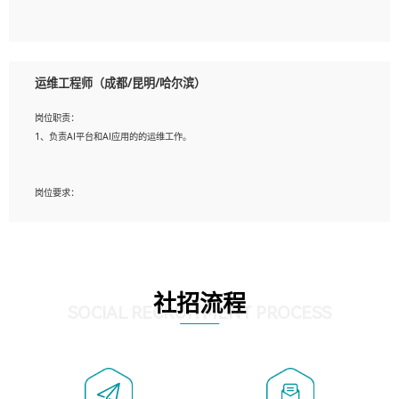
5、必须有实际的生产环境系统维护经验。
6、有中国移动安全态势系统相关项目经验优先考虑。
岗位要求：
1、精通java编程，熟悉vue和jsp编程；
运维工程师（成都/昆明/哈尔滨）
2、熟悉linux命令；
3、熟练使用springmvc、springcloud、webservice等框架进行开发；
岗位职责：
4、熟练使用oracle、mysql进行开发；
1、负责AI平台和AI应用的的运维工作。
5、熟悉流程开发如使用activiti；
6、计算机相关专业本科以上学历，3年以上开发工作经验。
岗位要求：
1、计算机相关专业，大专以上学历，2年以上开发运维工作经验；
2、必须具备的能力：有丰富的运维开发和K8S运维经验；熟悉K8S、Git、docker等
相关工具使用；熟练掌握Linux环境下的Shell语言 ；工作责任感强、具有良好的沟
通能力、服务意识；
3、掌握Linux环境下的Python编程语言；
社招流程
4、掌握DevOps思想、方法和流程。Jenkins工具使用；
SOCIAL RECRUITMENT PROCESS
5、掌握常见中间件配置与优化，如mysql、nginx等；
6、掌握服务器的维护，熟悉linux系统的常用操作；
7、掌握和第三方系统API接口的维护操作，和安全漏洞扫描的修复工作。