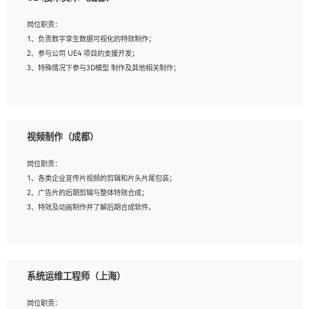
2、熟练掌握 Unity3D 程序开发，精通 C# 语言开发；
3、具有大量插件的使用调试经历，开发测试过 UWP 端程序者优先；
岗位职责：
4、有良好的沟通能力和团队合作意识；
1、负责数字孪生数据可视化的特效制作；
5、开发过 HoloLens 程序者优先。
2、参与公司 UE4 项目的支援开发；
3、特殊情况下参与3D模型 制作及其他相关制作；
岗位要求：
1、全日制本科以上学历，美术、动画相关专业毕业，具有相关效果制作经验2年以
视频制作（成都）
上；
2、熟练掌握 Particle 或 Niagara 制作特效模块；
岗位职责：
3、想象力丰富, 有一定的艺术审美深度；
1、各类企业宣传片视频的剪辑和片头片尾包装；
4、有良好的场景特效搭建功底；
2、广告片的后期剪辑与整体特效合成；
5、熟悉 3Ds Max 或者 Maya；
3、特效及动画制作并了解后期合成软件。
6、有良好的沟通能力和团队合作意识；
7、参与过建筑结构表现相关项目者优先
岗位要求：
1、热爱影视，责任心强，有强烈的兴趣和后期制作的主观能动性；
系统运维工程师（上海）
2、熟练使用After Effect、Photo Shop、熟练掌握视频剪辑和特效包装软件；
3、能对影片后期进行整体调色控制，具备一定审美感；
岗位职责：
4、在剪辑上会思考，有一定编导思维；