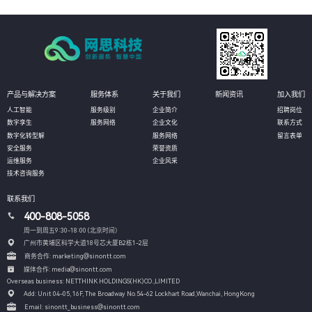
产品与解决方案
服务体系
关于我们
新闻资讯
加入我们
人工智能
服务级别
企业简介
招聘岗位
数字孪生
服务网络
企业文化
联系方式
数字化转型解
服务网络
留言表单
安全服务
荣誉资质
运维服务
企业风采
技术咨询服务
联系我们
400-808-5058
周一到周五9:30-18:00 (北京时间）
广州市黄埔区科学大道18号芯大厦B2栋1-2层
商务合作: marketing@sinontt.com
媒体合作: media@sinontt.com
Overseas business: NETTHINK HOLDINGS(HK)CO.,LIMITED
Add: Unit 04-05, 16F, The Broadway No.54-62 Lockhart Road,
Wanchai, HongKong
Email: sinontt_business@sinontt.com