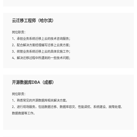
4、负责问答系统的搭建和知识图谱的建立；
云迁移工程师（哈尔滨）
岗位要求：
1、1年及以上自然语言处理方向研究或工作经验，统招本科及以上学历；
岗位职责：
2、熟悉tensorflow，keras，pytorch等常规深度学习框架，快速根据客户需求实现
1、承担业务系统迁移上云的技术咨询服务；
有效的模型；
2、配合解决方案经理编写迁移上云类方案；
3、熟悉掌握至少一种编程语言，如：Python，Java；
3、统管业务系统迁移上云的具体实施工作；
4、 熟悉NLP相关算法与实现；
4、解决迁移过程中所遇到的一些技术问题；
5、至少有一次及以上问答系统的项目实践，熟悉问答系统全流程开发者优先；
6、有较强的问题分析和处理能力，良好的团队合作意识；
7、 参与过相关竞赛或科研项目者优先。
岗位要求：
开源数据库DBA（成都）
1、专科及以上学历，三年以上工作经验，计算机等相关专业；
2、具备常见业务系统资源评估、部署优化和故障排查的能力；
岗位职责：
3、熟悉常见操作系统、存储、网络、 IO 等相关原理；
1、熟悉常见的开源数据库相关解决方案。
4、具有迁移工具实操经验，具备P2V、V2V迁移能力；
2、进行现场服务，包括数据迁移、数据库容灾、性能调优、系统建设、故障处理、
5、熟练华为、VMware虚拟化、云计算及云存储技术；
数据救援等工作。
6、熟悉主流数据库、应用服务器、中间件部署架构和运维方法；
7、具备资源池迁移、应用及数据迁移、异构数据迁移相关经验；
8、具有HCIE/H3CIE/VMware/阿里云等云计算方向认证者优先；
岗位要求：