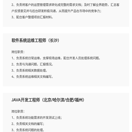
4、熟悉OPENCV、HALCON等常用图像处理软件，熟练进行图像处理；
2、负责将客户的运营管理需求转化成完整的需求文档；及时了解业界趋势，汇总客
5、熟悉主流的分类算法、聚类算法和关联分析算法原理，能熟练使用神经网络算法
户反馈意见并与后台研发积极沟通，从而提升产品在市场中的竞争力；
的进行业务建模；
3、配合客户整理项目汇报材料。
6、对OCR领域有深入的研究，熟悉模型调参，压缩和整型化方法；
7、熟悉mysql、oracle、MongoDB、redis等其中一种数据库使用。
岗位要求：
软件系统运维工程师（长沙）
1、3年以上运营或解决方案的工作经验。
2、具备良好的逻辑能力、沟通能力和文字处理能力，能够从海量数据中发现关键特
岗位职责：
征，可独立提出完整的优化方案,并推动方案执行达成结果；熟练使用PPT、
1、负责系统日常运维，支撑现场运维，配合开发人员处理系统问题。
WORD、EXCEL等办公软件；
2、负责与沟通问题，汇报情况。
3、深入理解公司各项AI产品和技术信息；具有较强的文档编写能力，能独立撰写
3、负责系统相关数据处理。
PPT、方案建议书等，面试时需携带个人制作的专业PPT文件进行展示。
4、负责系统运维相关文档编写。
5、负责现场对接客户，沟通事项。
JAVA开发工程师（北京/哈尔滨/合肥/福州）
岗位要求：
1、计算机相关专业本科以上学历，1年以上软件系统运维经验。
岗位职责：
2、精通linux命令。
1、负责系统功能需求的开发测试上线；
3、熟悉oracle、mysql 数据库。
2、负责相关文档的编写；
4、善于沟通，具有良好的团队合作精神和协作能力。
3、负责系统问题的处理。