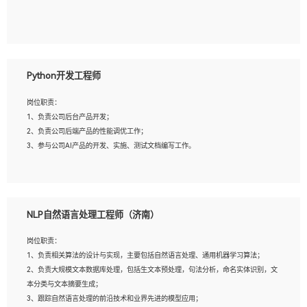
5、具备与多团队合作的经验，良好团队协作精神；
岗位要求：
1、全日制本科及以上学历，计算机相关专业毕业，一年以上前端开发工作经验；
2、熟练掌握HTML、CSS、JavaScript等web相关技术；
Python开发工程师
3、熟悉react/vue/angular任何一种前端框架，熟悉react优先；
4、熟悉webpack配置和git操作；
岗位职责：
5、善于沟通，具有团队意识；
1、负责公司后台产品开发；
2、负责公司后端产品的性能调优工作；
3、参与公司AI产品的开发、实施、测试文档编写工作。
岗位要求:
1、计算机相关专业，本科及以上学历，2年以上后端开发经验，有过运营商项目经
NLP自然语言处理工程师（济南）
验的更佳；
2、熟练python编程语言，熟悉服务端开发流程，熟悉常见的算法和数据结构；
岗位职责：
3、熟悉数据库开发，熟悉Mysql、Oracle、MongoDb数据库应用开发其中一种；
1、负责相关算法的设计与实现，主要包括自然语言处理、通用机器学习算法；
4、熟悉Python Wed框架（Django/Flask...）代码能力优秀，熟悉编码规范和具备
2、负责大规模文本数据库处理，包括生文本预处理，句法分析，命名实体识别，文
良好的文档编写能力）；
本分类与文本摘要生成；
5、沟通表达能力强，具备团队协作能力。
3、跟踪自然语言处理的前沿技术和业界先进的模型应用；