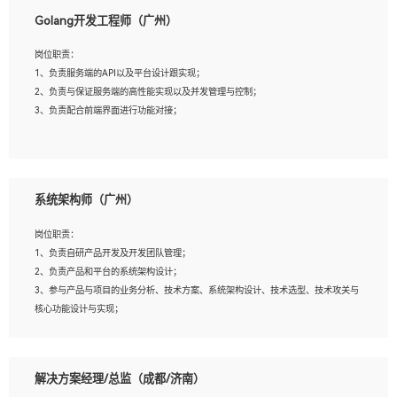
1、本科以上相关专业毕业，拥有三年以上相关数据工作经验经验。
Golang开发工程师（广州）
2、熟悉PostgreSQL、redis、MongoDB、ElasticSearch等开源数据库运维管理，拥
有开发经验优先。
岗位职责：
3、熟悉Oracle、MySQL、SQLServer中一种或多种优先。
1、负责服务端的API以及平台设计跟实现；
4、熟悉Hadoop、HBASE、Spark等大数据平台优先。
2、负责与保证服务端的高性能实现以及并发管理与控制；
5、熟悉linux或任意一种unix操作系统，如有较强操作系统侧工作经验者优先。
3、负责配合前端界面进行功能对接；
6、具备丰富的项目实施经验，较强的自我学习能力。
7、责任心强，为人友好，沟通能力强，具有良好的团队意识。
岗位要求：
1、本科及以上学历，计算机相关专业；
系统架构师（广州）
2、1年以上Golang开发工作经验，能独立完成相应项目开发；
3、基础扎实、熟悉数据结构与算法，熟悉多线程、多进程、IO复用等并发编程思维
岗位职责：
与实现，熟悉常用开源框架及设计模式；
1、负责自研产品开发及开发团队管理；
4、熟悉Golang、连接池、消息队列等组件使用、熟悉后端开发、测试、调试流程跟
2、负责产品和平台的系统架构设计；
工具使用；
3、参与产品与项目的业务分析、技术方案、系统架构设计、技术选型、技术攻关与
5、对技术有激情，喜欢钻研，能快速接受和掌握新技术，学习能力和工作责任心
核心功能设计与实现；
强，良好的沟通表达能力和团队协作能力。
4、根据业务及技术发展，做前瞻性的技术分析、研究及应用；
5、根据业务架构设计与业务需求，上接业务设计下接系统设计，编写系统概要设
计，指导技术骨干进行系统详细设计。
解决方案经理/总监（成都/济南）