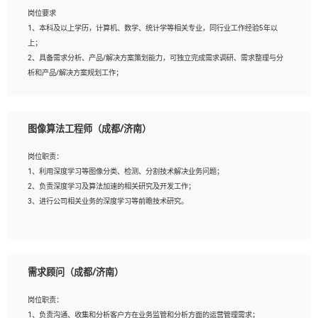
岗位要求
岗位要求：
1、本科及以上学历，计算机、数学、统计学等相关专业，同行业工作经验5年以
1、全日制统招本科及以上学历，计算机相关专业毕业，5年以上开发工作经验；
上；
2、具有扎实的java编程功底和良好的编码习惯，有分布式、多线程及高并发系统开
2、具备需求分析、产品/解决方案策划能力，可独立完成需求调研、需求整理与分
发经验和性能调优经验尤佳；熟悉JVM调优；掌握基础中间件、基础架构方案和云
析和产品/解决方案规划工作；
平台、云产品功能特性，熟练使用相关平台的功能和了解其背后实现机制；
3、逻辑缜密，对用户产品/解决方案体验敏感，对数据敏感，有产品/解决方案意
3、精通主流开发框架经验，精通一门主流开发语言；熟悉主流开源框架源码；
识，有主见，以数据为驱动，以结果为导向；
4、具有一定的大中型项目参与经验，有中间件、基础组件和框架的研发经验，具备
4、具有丰富的AI产品/解决方案解决方案经验，能够针对客户的需求，快速响应输
研发管理流程建设经验；
图像算法工程师（成都/济南）
出相关的解决方案，包括视频分析、图像识别、NLP、OCR、机器学习等；
5、熟悉Spring、Mybatis等开源框架和常用apache组件,熟悉Web服务端开发的各种
5、具备AI技术背景，掌握TensorFlow、PyTorch、Spark MLlib、SK-Learn等常见
常用框架和技术Springboot、Shiro、springcloud等；熟悉Linux常用命令和了解常
岗位职责：
AI算法框架，对人脸识别、目标检测、图像识别、OCR、NLP等AI算法有深刻理
用脚本语言，较丰富的线上系统运维经验，复杂问题排查思路清晰。
1、利用深度学习等图像分类、检测、分割技术解决业务问题；
解。具有AI平台级产品/解决方案从业经验者优先。具有大数据技术背景者优先；
2、负责深度学习及算法加速的相关研究及开发工作；
6、具备良好的客户意识与沟通能力，善于学习思考、创新与团队协作，认真负责、
3、进行公司相关业务的深度学习等前瞻技术研究。
执行力与抗压力强。
岗位要求：
1、统招本科以上学历，图形图像、计算机或数学相关专业；
需求顾问（成都/济南）
2、2年以上图像处理开发经验，熟悉python和spark开发；
3、熟练使用TensorFlow、Theano、Keras 及 Caffe 任意一种主流深度学习框架搭建
岗位职责：
深度学习系统环境；
1、负责沟通、收集和分析客户方在业务监管和分析方面的运营管理需求；