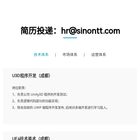
简历投递：hr@sinontt.com
技术体系
市场体系
运营体系
U3D程序开发（成都）
岗位职责：
1、负责公司 Unity3D 程序的开发测试；
2、负责逻辑代码部分的功能实现；
3、除去目前的 UWP 端程序开发发布, 后续对多端开发进行学习投入。
岗位要求：
1、全日制本科相关专业，具有相关开发经验?年以上；
UE4技术美术（成都）