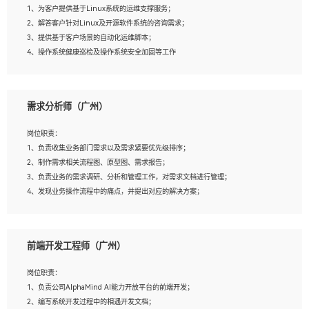
1、为客户提供基于Linux系统的运维支撑服务；
5、踏实， 勤奋，愿意在工作中不断学习，提高自我；
2、解答客户针对Linux及开源软件系统的咨询需求；
6、能与同事友好相处。
3、提供基于客户场景的自动化运维脚本；
4、操作系统健康巡检及操作系统安全加固等工作
岗位要求：
需求分析师（广州）
1、全日制本科计算机相关专业毕业，3年以上相关工作经验；
2、精通linux操作系统的运行维护，具有故障处理的能力
岗位职责：
3、熟练使用脚本语言，shell/python任一种，熟练使用Ansible
1、负责收集业务部门需求以及需求紧要优先级排序；
4、熟悉linux常见服务、中间件的基本原理、部署以及故障处理，如：Mysql、
2、制作需求相关流程图、原型图、需求报告；
Apache、Nginx、Zabbix、Kafka等
3、负责业务的需求调研、分析和管理工作，对需求文档进行管理；
5、熟悉主流虚拟化技术，如：VMware、KVM
4、发现业务操作流程中的痛点，并提出对应的解决方案；
6、具备网络方面的基础知识，熟悉常见的网络协议，如TCP/IP，转发原理，路由优
5、完成其他上级领导交予的任务和工作。
先级等
7、了解容器技术，熟悉docker或podman
8、有良好的文档编写能力和沟通能力，有RHCE证书优先
前端开发工程师（广州）
岗位要求：
1、本科以上学历，一年以上需求分析相关经验者优先；
岗位职责：
2、熟悉产品及需求规划工具，如:Axure、Xmind、MS Project等；
1、负责公司AlphaMind AI能力开放平台的前端开发；
3、具备良好的交流协调能力，有较强的责任感、工作积极主动；
2、编写系统开发过程中的相遇开发文档；
4、有较强的系统需求分析、文档编写能力、沟通能力；