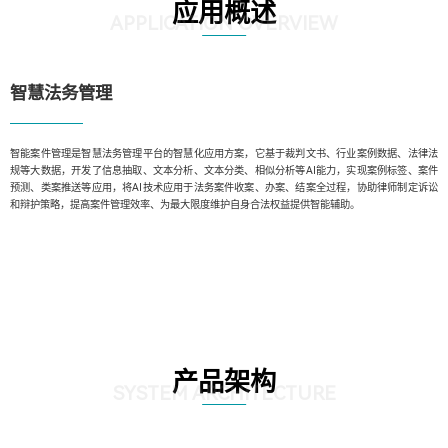
应用概述
APPLICATION OVERVIEW
智慧法务管理
智能案件管理是智慧法务管理平台的智慧化应用方案，它基于裁判文书、行业案例数据、法律法
规等大数据，开发了信息抽取、文本分析、文本分类、相似分析等AI能力，实现案例标签、案件
预测、类案推送等应用，将AI技术应用于法务案件收案、办案、结案全过程，协助律师制定诉讼
和辩护策略，提高案件管理效率、为最大限度维护自身合法权益提供智能辅助。
产品架构
SYSTEM ARCHITECTURE