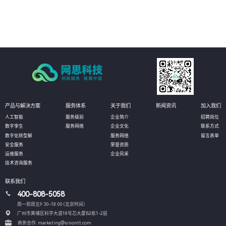
05
强化作业流程分析，落实责任主体，促使法务管理规范、标准、流程的有效实
施，将法务控制前置，以全面提升管理水平
产品与解决方案
服务体系
关于我们
新闻资讯
加入我们
人工智能
服务级别
企业简介
招聘岗位
数字孪生
服务网络
企业文化
联系方式
数字化转型解
服务网络
留言表单
安全服务
荣誉资质
运维服务
企业风采
技术咨询服务
联系我们
400-808-5058
周一到周五9:30-18:00 (北京时间）
广州市黄埔区科学大道18号芯大厦B2栋1-2层
商务合作: marketing@sinontt.com