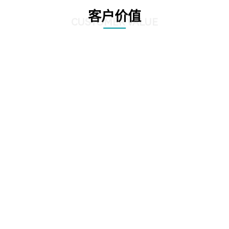
客户价值
CUSTOMER VALUE
01
根据全生命周期管理特点，对案件管理、争议诉讼、知识产权等核心业务流
程，实施闭环管理
02
在支持法务基础数据和法务数据精确、及时记录的基础上，为企业经营决策提
供参考依据
03
加强律师所管理，增加引入、考核评价、监督执行等相关流程，提高法律支撑
专业度
04
加强全方位普法宣传，APP、微信、PC端同步支撑，普法讲座，普法刊物，精
品课程等全面普法管理，激发员工学法守法用法意识，提高员工参与度，推动
依法治企