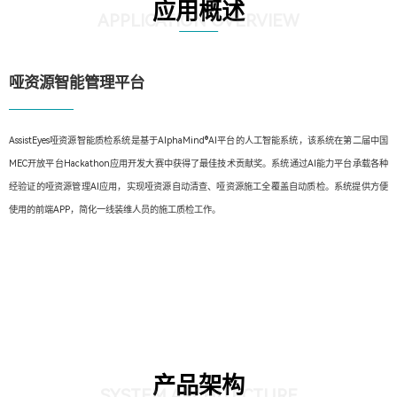
应用概述
APPLICATION OVERVIEW
哑资源智能管理平台
AssistEyes哑资源智能质检系统是基于AlphaMind®AI平台的人工智能系统，该系统在第二届中国
MEC开放平台Hackathon应用开发大赛中获得了最佳技术贡献奖。系统通过AI能力平台承载各种
经验证的哑资源管理AI应用，实现哑资源自动清查、哑资源施工全覆盖自动质检。系统提供方便
使用的前端APP，简化一线装维人员的施工质检工作。
产品架构
SYSTEM ARCHITECTURE