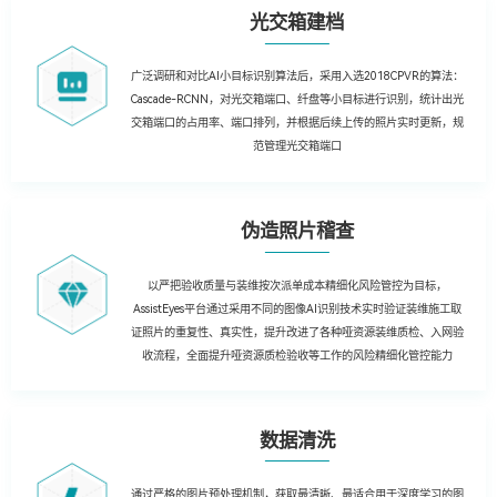
光交箱建档
广泛调研和对比AI小目标识别算法后，采用入选2018CPVR的算法：
Cascade-RCNN，对光交箱端口、纤盘等小目标进行识别，统计出光
交箱端口的占用率、端口排列，并根据后续上传的照片实时更新，规
范管理光交箱端口
伪造照片稽查
以严把验收质量与装维按次派单成本精细化风险管控为目标，
AssistEyes平台通过采用不同的图像AI识别技术实时验证装维施工取
证照片的重复性、真实性，提升改进了各种哑资源装维质检、入网验
收流程，全面提升哑资源质检验收等工作的风险精细化管控能力
数据清洗
通过严格的图片预处理机制，获取最清晰、最适合用于深度学习的图