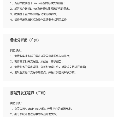
1、为客户提供基于Linux系统的运维支撑服务；
5、踏实， 勤奋，愿意在工作中不断学习，提高自我；
2、解答客户针对Linux及开源软件系统的咨询需求；
6、能与同事友好相处。
3、提供基于客户场景的自动化运维脚本；
4、操作系统健康巡检及操作系统安全加固等工作
岗位要求：
需求分析师（广州）
1、全日制本科计算机相关专业毕业，3年以上相关工作经验；
2、精通linux操作系统的运行维护，具有故障处理的能力
岗位职责：
3、熟练使用脚本语言，shell/python任一种，熟练使用Ansible
1、负责收集业务部门需求以及需求紧要优先级排序；
4、熟悉linux常见服务、中间件的基本原理、部署以及故障处理，如：Mysql、
2、制作需求相关流程图、原型图、需求报告；
Apache、Nginx、Zabbix、Kafka等
3、负责业务的需求调研、分析和管理工作，对需求文档进行管理；
5、熟悉主流虚拟化技术，如：VMware、KVM
4、发现业务操作流程中的痛点，并提出对应的解决方案；
6、具备网络方面的基础知识，熟悉常见的网络协议，如TCP/IP，转发原理，路由优
5、完成其他上级领导交予的任务和工作。
先级等
7、了解容器技术，熟悉docker或podman
8、有良好的文档编写能力和沟通能力，有RHCE证书优先
前端开发工程师（广州）
岗位要求：
1、本科以上学历，一年以上需求分析相关经验者优先；
岗位职责：
2、熟悉产品及需求规划工具，如:Axure、Xmind、MS Project等；
1、负责公司AlphaMind AI能力开放平台的前端开发；
3、具备良好的交流协调能力，有较强的责任感、工作积极主动；
2、编写系统开发过程中的相遇开发文档；
4、有较强的系统需求分析、文档编写能力、沟通能力；