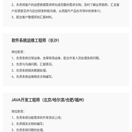
4、熟悉OPENCV、HALCON等常用图像处理软件，熟练进行图像处理；
2、负责将客户的运营管理需求转化成完整的需求文档；及时了解业界趋势，汇总客
5、熟悉主流的分类算法、聚类算法和关联分析算法原理，能熟练使用神经网络算法
户反馈意见并与后台研发积极沟通，从而提升产品在市场中的竞争力；
的进行业务建模；
3、配合客户整理项目汇报材料。
6、对OCR领域有深入的研究，熟悉模型调参，压缩和整型化方法；
7、熟悉mysql、oracle、MongoDB、redis等其中一种数据库使用。
岗位要求：
软件系统运维工程师（长沙）
1、3年以上运营或解决方案的工作经验。
2、具备良好的逻辑能力、沟通能力和文字处理能力，能够从海量数据中发现关键特
岗位职责：
征，可独立提出完整的优化方案,并推动方案执行达成结果；熟练使用PPT、
1、负责系统日常运维，支撑现场运维，配合开发人员处理系统问题。
WORD、EXCEL等办公软件；
2、负责与沟通问题，汇报情况。
3、深入理解公司各项AI产品和技术信息；具有较强的文档编写能力，能独立撰写
3、负责系统相关数据处理。
PPT、方案建议书等，面试时需携带个人制作的专业PPT文件进行展示。
4、负责系统运维相关文档编写。
5、负责现场对接客户，沟通事项。
JAVA开发工程师（北京/哈尔滨/合肥/福州）
岗位要求：
1、计算机相关专业本科以上学历，1年以上软件系统运维经验。
岗位职责：
2、精通linux命令。
1、负责系统功能需求的开发测试上线；
3、熟悉oracle、mysql 数据库。
2、负责相关文档的编写；
4、善于沟通，具有良好的团队合作精神和协作能力。
3、负责系统问题的处理。