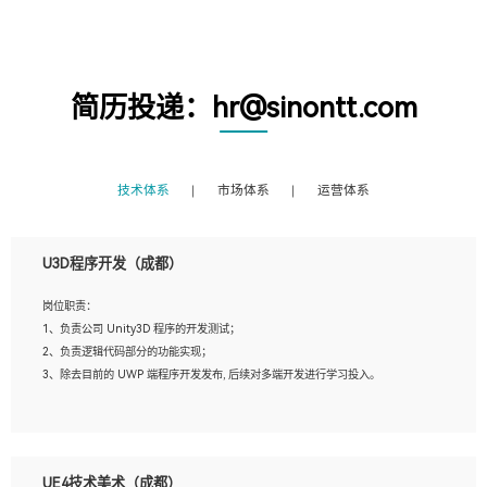
简历投递：hr@sinontt.com
技术体系
市场体系
运营体系
U3D程序开发（成都）
岗位职责：
1、负责公司 Unity3D 程序的开发测试；
2、负责逻辑代码部分的功能实现；
3、除去目前的 UWP 端程序开发发布, 后续对多端开发进行学习投入。
岗位要求：
1、全日制本科相关专业，具有相关开发经验?年以上；
UE4技术美术（成都）