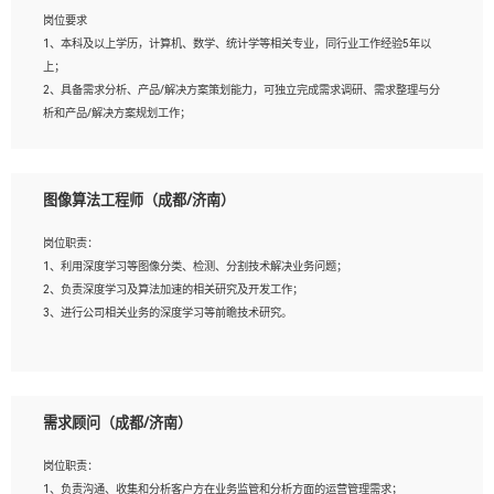
岗位要求
岗位要求：
1、本科及以上学历，计算机、数学、统计学等相关专业，同行业工作经验5年以
1、全日制统招本科及以上学历，计算机相关专业毕业，5年以上开发工作经验；
上；
2、具有扎实的java编程功底和良好的编码习惯，有分布式、多线程及高并发系统开
2、具备需求分析、产品/解决方案策划能力，可独立完成需求调研、需求整理与分
发经验和性能调优经验尤佳；熟悉JVM调优；掌握基础中间件、基础架构方案和云
析和产品/解决方案规划工作；
平台、云产品功能特性，熟练使用相关平台的功能和了解其背后实现机制；
3、逻辑缜密，对用户产品/解决方案体验敏感，对数据敏感，有产品/解决方案意
3、精通主流开发框架经验，精通一门主流开发语言；熟悉主流开源框架源码；
识，有主见，以数据为驱动，以结果为导向；
4、具有一定的大中型项目参与经验，有中间件、基础组件和框架的研发经验，具备
4、具有丰富的AI产品/解决方案解决方案经验，能够针对客户的需求，快速响应输
研发管理流程建设经验；
图像算法工程师（成都/济南）
出相关的解决方案，包括视频分析、图像识别、NLP、OCR、机器学习等；
5、熟悉Spring、Mybatis等开源框架和常用apache组件,熟悉Web服务端开发的各种
5、具备AI技术背景，掌握TensorFlow、PyTorch、Spark MLlib、SK-Learn等常见
常用框架和技术Springboot、Shiro、springcloud等；熟悉Linux常用命令和了解常
岗位职责：
AI算法框架，对人脸识别、目标检测、图像识别、OCR、NLP等AI算法有深刻理
用脚本语言，较丰富的线上系统运维经验，复杂问题排查思路清晰。
1、利用深度学习等图像分类、检测、分割技术解决业务问题；
解。具有AI平台级产品/解决方案从业经验者优先。具有大数据技术背景者优先；
2、负责深度学习及算法加速的相关研究及开发工作；
6、具备良好的客户意识与沟通能力，善于学习思考、创新与团队协作，认真负责、
3、进行公司相关业务的深度学习等前瞻技术研究。
执行力与抗压力强。
岗位要求：
1、统招本科以上学历，图形图像、计算机或数学相关专业；
需求顾问（成都/济南）
2、2年以上图像处理开发经验，熟悉python和spark开发；
3、熟练使用TensorFlow、Theano、Keras 及 Caffe 任意一种主流深度学习框架搭建
岗位职责：
深度学习系统环境；
1、负责沟通、收集和分析客户方在业务监管和分析方面的运营管理需求；