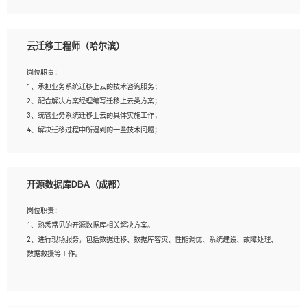
4、负责问答系统的搭建和知识图谱的建立；
云迁移工程师（哈尔滨）
岗位要求：
1、1年及以上自然语言处理方向研究或工作经验，统招本科及以上学历；
岗位职责：
2、熟悉tensorflow，keras，pytorch等常规深度学习框架，快速根据客户需求实现
1、承担业务系统迁移上云的技术咨询服务；
有效的模型；
2、配合解决方案经理编写迁移上云类方案；
3、熟悉掌握至少一种编程语言，如：Python，Java；
3、统管业务系统迁移上云的具体实施工作；
4、 熟悉NLP相关算法与实现；
4、解决迁移过程中所遇到的一些技术问题；
5、至少有一次及以上问答系统的项目实践，熟悉问答系统全流程开发者优先；
6、有较强的问题分析和处理能力，良好的团队合作意识；
7、 参与过相关竞赛或科研项目者优先。
岗位要求：
开源数据库DBA（成都）
1、专科及以上学历，三年以上工作经验，计算机等相关专业；
2、具备常见业务系统资源评估、部署优化和故障排查的能力；
岗位职责：
3、熟悉常见操作系统、存储、网络、 IO 等相关原理；
1、熟悉常见的开源数据库相关解决方案。
4、具有迁移工具实操经验，具备P2V、V2V迁移能力；
2、进行现场服务，包括数据迁移、数据库容灾、性能调优、系统建设、故障处理、
5、熟练华为、VMware虚拟化、云计算及云存储技术；
数据救援等工作。
6、熟悉主流数据库、应用服务器、中间件部署架构和运维方法；
7、具备资源池迁移、应用及数据迁移、异构数据迁移相关经验；
8、具有HCIE/H3CIE/VMware/阿里云等云计算方向认证者优先；
岗位要求：