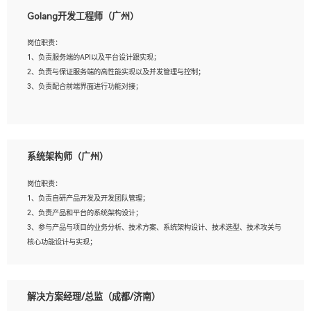
1、本科以上相关专业毕业，拥有三年以上相关数据工作经验经验。
Golang开发工程师（广州）
2、熟悉PostgreSQL、redis、MongoDB、ElasticSearch等开源数据库运维管理，拥
有开发经验优先。
岗位职责：
3、熟悉Oracle、MySQL、SQLServer中一种或多种优先。
1、负责服务端的API以及平台设计跟实现；
4、熟悉Hadoop、HBASE、Spark等大数据平台优先。
2、负责与保证服务端的高性能实现以及并发管理与控制；
5、熟悉linux或任意一种unix操作系统，如有较强操作系统侧工作经验者优先。
3、负责配合前端界面进行功能对接；
6、具备丰富的项目实施经验，较强的自我学习能力。
7、责任心强，为人友好，沟通能力强，具有良好的团队意识。
岗位要求：
1、本科及以上学历，计算机相关专业；
系统架构师（广州）
2、1年以上Golang开发工作经验，能独立完成相应项目开发；
3、基础扎实、熟悉数据结构与算法，熟悉多线程、多进程、IO复用等并发编程思维
岗位职责：
与实现，熟悉常用开源框架及设计模式；
1、负责自研产品开发及开发团队管理；
4、熟悉Golang、连接池、消息队列等组件使用、熟悉后端开发、测试、调试流程跟
2、负责产品和平台的系统架构设计；
工具使用；
3、参与产品与项目的业务分析、技术方案、系统架构设计、技术选型、技术攻关与
5、对技术有激情，喜欢钻研，能快速接受和掌握新技术，学习能力和工作责任心
核心功能设计与实现；
强，良好的沟通表达能力和团队协作能力。
4、根据业务及技术发展，做前瞻性的技术分析、研究及应用；
5、根据业务架构设计与业务需求，上接业务设计下接系统设计，编写系统概要设
计，指导技术骨干进行系统详细设计。
解决方案经理/总监（成都/济南）