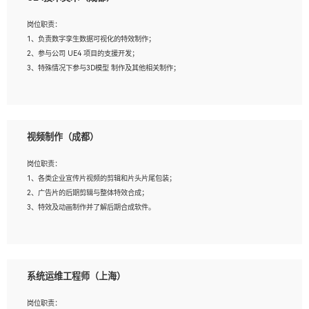
2、熟练掌握 Unity3D 程序开发，精通 C# 语言开发；
3、具有大量插件的使用调试经历，开发测试过 UWP 端程序者优先；
岗位职责：
4、有良好的沟通能力和团队合作意识；
1、负责数字孪生数据可视化的特效制作；
5、开发过 HoloLens 程序者优先。
2、参与公司 UE4 项目的支援开发；
3、特殊情况下参与3D模型 制作及其他相关制作；
岗位要求：
1、全日制本科以上学历，美术、动画相关专业毕业，具有相关效果制作经验2年以
视频制作（成都）
上；
2、熟练掌握 Particle 或 Niagara 制作特效模块；
岗位职责：
3、想象力丰富, 有一定的艺术审美深度；
1、各类企业宣传片视频的剪辑和片头片尾包装；
4、有良好的场景特效搭建功底；
2、广告片的后期剪辑与整体特效合成；
5、熟悉 3Ds Max 或者 Maya；
3、特效及动画制作并了解后期合成软件。
6、有良好的沟通能力和团队合作意识；
7、参与过建筑结构表现相关项目者优先
岗位要求：
1、热爱影视，责任心强，有强烈的兴趣和后期制作的主观能动性；
系统运维工程师（上海）
2、熟练使用After Effect、Photo Shop、熟练掌握视频剪辑和特效包装软件；
3、能对影片后期进行整体调色控制，具备一定审美感；
岗位职责：
4、在剪辑上会思考，有一定编导思维；