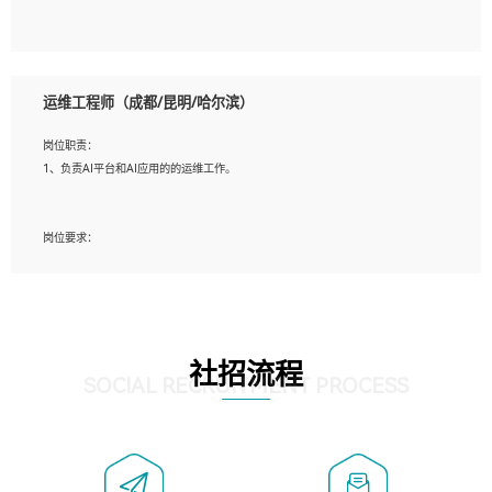
5、必须有实际的生产环境系统维护经验。
6、有中国移动安全态势系统相关项目经验优先考虑。
岗位要求：
1、精通java编程，熟悉vue和jsp编程；
运维工程师（成都/昆明/哈尔滨）
2、熟悉linux命令；
3、熟练使用springmvc、springcloud、webservice等框架进行开发；
岗位职责：
4、熟练使用oracle、mysql进行开发；
1、负责AI平台和AI应用的的运维工作。
5、熟悉流程开发如使用activiti；
6、计算机相关专业本科以上学历，3年以上开发工作经验。
岗位要求：
1、计算机相关专业，大专以上学历，2年以上开发运维工作经验；
2、必须具备的能力：有丰富的运维开发和K8S运维经验；熟悉K8S、Git、docker等
相关工具使用；熟练掌握Linux环境下的Shell语言 ；工作责任感强、具有良好的沟
通能力、服务意识；
3、掌握Linux环境下的Python编程语言；
社招流程
4、掌握DevOps思想、方法和流程。Jenkins工具使用；
SOCIAL RECRUITMENT PROCESS
5、掌握常见中间件配置与优化，如mysql、nginx等；
6、掌握服务器的维护，熟悉linux系统的常用操作；
7、掌握和第三方系统API接口的维护操作，和安全漏洞扫描的修复工作。