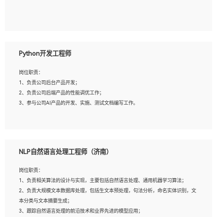
5、具备与多团队合作的经验，良好团队协作精神；
岗位要求：
1、全日制本科及以上学历，计算机相关专业毕业，一年以上前端开发工作经验；
2、熟练掌握HTML、CSS、JavaScript等web相关技术；
Python开发工程师
3、熟悉react/vue/angular任何一种前端框架，熟悉react优先；
4、熟悉webpack配置和git操作；
岗位职责：
5、善于沟通，具有团队意识；
1、负责公司后台产品开发；
2、负责公司后端产品的性能调优工作；
3、参与公司AI产品的开发、实施、测试文档编写工作。
岗位要求:
1、计算机相关专业，本科及以上学历，2年以上后端开发经验，有过运营商项目经
NLP自然语言处理工程师（济南）
验的更佳；
2、熟练python编程语言，熟悉服务端开发流程，熟悉常见的算法和数据结构；
岗位职责：
3、熟悉数据库开发，熟悉Mysql、Oracle、MongoDb数据库应用开发其中一种；
1、负责相关算法的设计与实现，主要包括自然语言处理、通用机器学习算法；
4、熟悉Python Wed框架（Django/Flask...）代码能力优秀，熟悉编码规范和具备
2、负责大规模文本数据库处理，包括生文本预处理，句法分析，命名实体识别，文
良好的文档编写能力）；
本分类与文本摘要生成；
5、沟通表达能力强，具备团队协作能力。
3、跟踪自然语言处理的前沿技术和业界先进的模型应用；