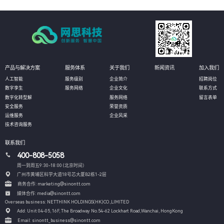
产品与解决方案
服务体系
关于我们
新闻资讯
加入我们
人工智能
服务级别
企业简介
招聘岗位
数字孪生
服务网络
企业文化
联系方式
数字化转型解
服务网络
留言表单
安全服务
荣誉资质
运维服务
企业风采
技术咨询服务
联系我们
400-808-5058
周一到周五9:30-18:00 (北京时间）
广州市黄埔区科学大道18号芯大厦B2栋1-2层
商务合作: marketing@sinontt.com
媒体合作: media@sinontt.com
Overseas business: NETTHINK HOLDINGS(HK)CO.,LIMITED
Add: Unit 04-05, 16F, The Broadway No.54-62 Lockhart Road,
Wanchai, HongKong
Email: sinontt_business@sinontt.com