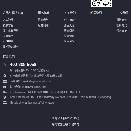
产品与解决方案
服务体系
关于我们
新闻资讯
加入我们
人工智能
服务级别
企业简介
招聘岗位
数字孪生
服务网络
企业文化
联系方式
数字化转型解
服务网络
留言表单
安全服务
荣誉资质
运维服务
企业风采
技术咨询服务
联系我们
400-808-5058
周一到周五9:30-18:00 (北京时间）
广州市黄埔区科学大道18号芯大厦B2栋1-2层
商务合作: marketing@sinontt.com
媒体合作: media@sinontt.com
Overseas business: NETTHINK HOLDINGS(HK)CO.,LIMITED
Add: Unit 04-05, 16F, The Broadway No.54-62 Lockhart Road,
Wanchai, HongKong
Email: sinontt_business@sinontt.com
© 粤ICP备20035220号
乐动官方注册 版权所有