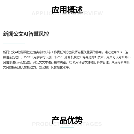
应用概述
APPLICATION OVERVIEW
新闻公文AI智慧风控
新闻公文AI智慧风控在落实意识形态工作责任制方面发挥着至关重要的作用。通过运用NLP（自
然语言处理）、OCR（光学字符识别）和CV（计算机视觉）等先进的AI技术，用户可以对新闻不
良信息进行有效处置，对公文文本进行精准纠错，以 及对涉密文件进行科学管理，从而为新闻公
文风险控制注入智能动力，显著提升其智慧化水平。
产品优势
PRODUCT ADVANTAGES