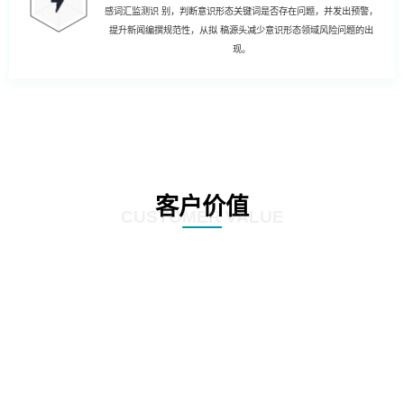
感词汇监测识 别，判断意识形态关键词是否存在问题，并发出预警，
提升新闻编撰规范性，从拟 稿源头减少意识形态领域风险问题的出
现。
客户价值
CUSTOMER VALUE
01
强化风险控制：AI智慧风控技术能够通过对新闻公文内容的深度分析和挖掘，
发现潜在的风险点，如敏感信息泄露、政策误读等。通过及时预警和提醒，帮
助客户规避潜在风险，确保新闻公文的准确性和合规性。